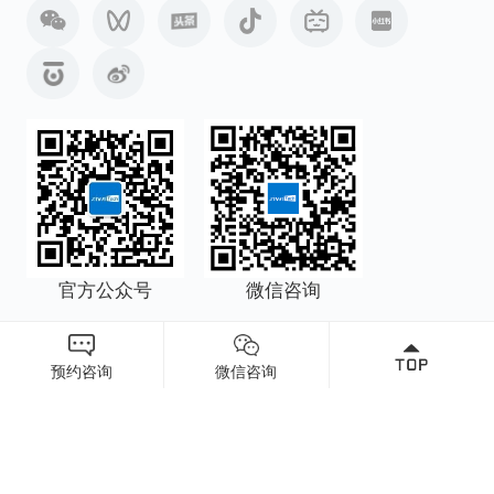
官方公众号
微信咨询
Copyright © 2025 希维科技（广州）有限公司 all rights
预约咨询
微信咨询
reserved
网站支持
粤公网安备 44010602009370
备案号（粤ICP备2021094797号）